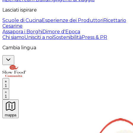
Lasciati ispirare
Scuole di Cucina
Esperienze dei Produttori
Ricettario
Cesarine
Assapora i Borghi
Dimore d'Epoca
Chi siamo
Unisciti a noi
Sostenibilità
Press & PR
Cambia lingua
1
1
mappa
Esperienze culinarie indimenticabili: Esperienze gastro