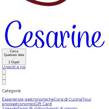
Cerca
Qualsiasi data
·
2
Ospiti
Unisciti a noi
Categorie
Esperienze gastronomiche
Corsi di Cucina
Tour
enogastronomici
Gift Card
Aziende
Team Building
Agenti di viaggio