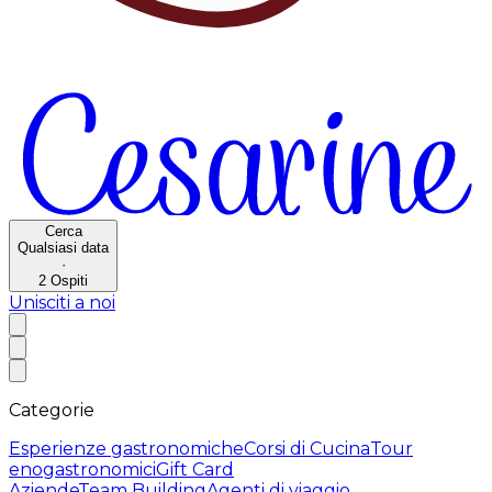
Cerca
Qualsiasi data
·
2
Ospiti
Unisciti a noi
Categorie
Esperienze gastronomiche
Corsi di Cucina
Tour
enogastronomici
Gift Card
Aziende
Team Building
Agenti di viaggio