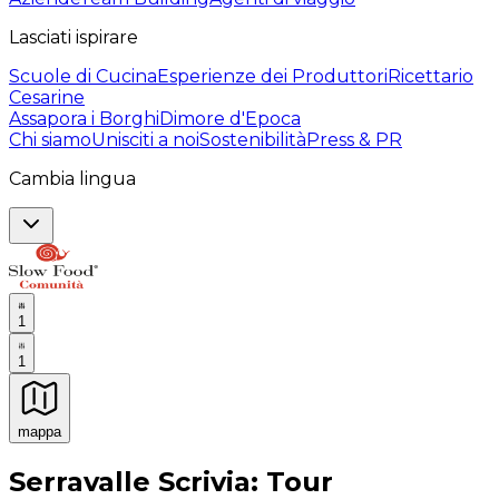
Lasciati ispirare
Scuole di Cucina
Esperienze dei Produttori
Ricettario
Cesarine
Assapora i Borghi
Dimore d'Epoca
Chi siamo
Unisciti a noi
Sostenibilità
Press & PR
Cambia lingua
1
1
mappa
Esperienze culinarie indimenticabili: Esperienze gastro
Serravalle Scrivia: Tour