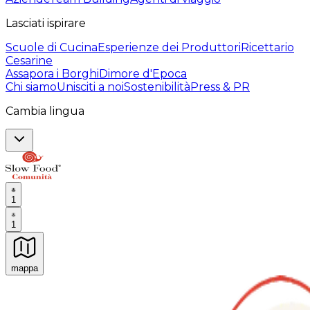
Lasciati ispirare
Scuole di Cucina
Esperienze dei Produttori
Ricettario
Cesarine
Assapora i Borghi
Dimore d'Epoca
Chi siamo
Unisciti a noi
Sostenibilità
Press & PR
Cambia lingua
1
1
mappa
Esperienze culinarie indimenticabili: Esperienze gastro