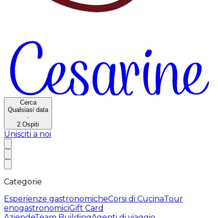
Cerca
Qualsiasi data
·
2
Ospiti
Unisciti a noi
Categorie
Esperienze gastronomiche
Corsi di Cucina
Tour
enogastronomici
Gift Card
Aziende
Team Building
Agenti di viaggio