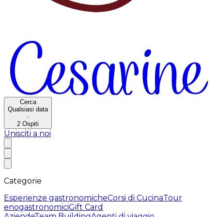
Cerca
Qualsiasi data
·
2
Ospiti
Unisciti a noi
Categorie
Esperienze gastronomiche
Corsi di Cucina
Tour
enogastronomici
Gift Card
Aziende
Team Building
Agenti di viaggio