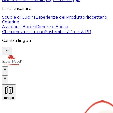
Lasciati ispirare
Scuole di Cucina
Esperienze dei Produttori
Ricettario
Cesarine
Assapora i Borghi
Dimore d'Epoca
Chi siamo
Unisciti a noi
Sostenibilità
Press & PR
Cambia lingua
1
1
mappa
Esperienze culinarie indimenticabili: Esperienze gastro