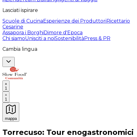
Lasciati ispirare
Scuole di Cucina
Esperienze dei Produttori
Ricettario
Cesarine
Assapora i Borghi
Dimore d'Epoca
Chi siamo
Unisciti a noi
Sostenibilità
Press & PR
Cambia lingua
1
1
mappa
Esperienze culinarie indimenticabili: Esperienze gastro
Torrecuso: Tour enogastronomici