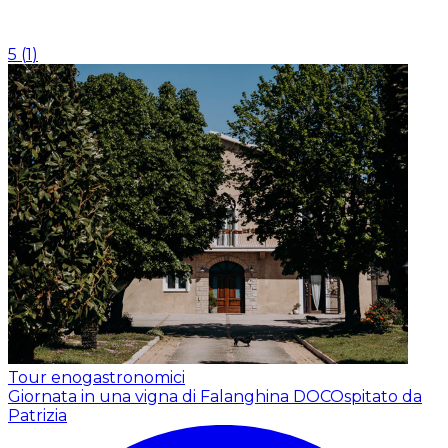
5
(
1
)
Tour enogastronomici
Giornata in una vigna di Falanghina DOC
Ospitato da
Patrizia