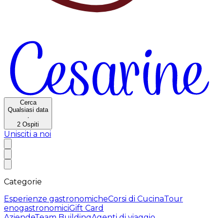
Cerca
Qualsiasi data
·
2
Ospiti
Unisciti a noi
Categorie
Esperienze gastronomiche
Corsi di Cucina
Tour
enogastronomici
Gift Card
Aziende
Team Building
Agenti di viaggio