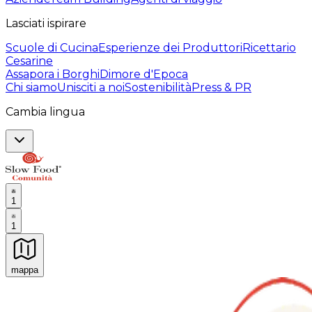
Lasciati ispirare
Scuole di Cucina
Esperienze dei Produttori
Ricettario
Cesarine
Assapora i Borghi
Dimore d'Epoca
Chi siamo
Unisciti a noi
Sostenibilità
Press & PR
Cambia lingua
1
1
mappa
Esperienze culinarie indimenticabili: Esperienze gastro