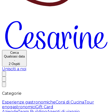
Cerca
Qualsiasi data
·
2
Ospiti
Unisciti a noi
Categorie
Esperienze gastronomiche
Corsi di Cucina
Tour
enogastronomici
Gift Card
Aziende
Team Building
Agenti di viaggio