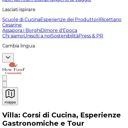
Lasciati ispirare
Scuole di Cucina
Esperienze dei Produttori
Ricettario
Cesarine
Assapora i Borghi
Dimore d'Epoca
Chi siamo
Unisciti a noi
Sostenibilità
Press & PR
Cambia lingua
mappa
Esperienze culinarie indimenticabili: Esperienze gastro
Villa: Corsi di Cucina, Esperienze
Gastronomiche e Tour