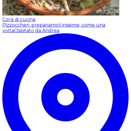
Corsi di cucina
Pizzoccheri: prepariamoli insieme, come una
volta
Ospitato da Andrea