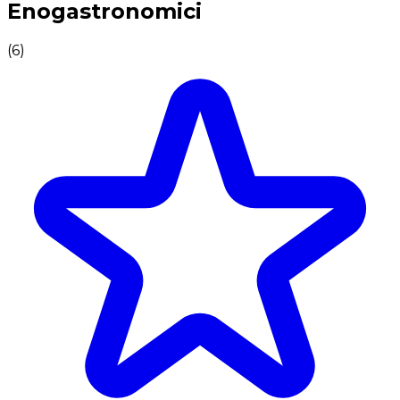
Enogastronomici
(
6
)