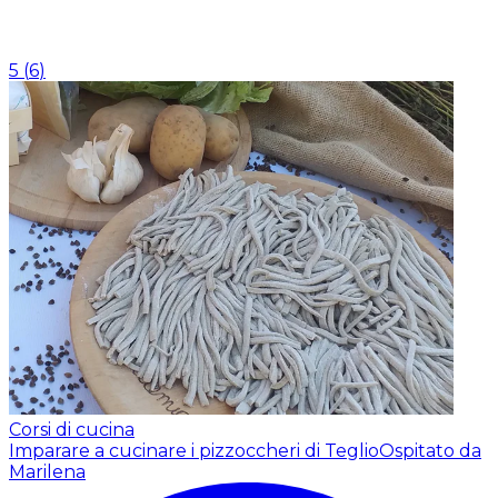
5
(
6
)
Corsi di cucina
Imparare a cucinare i pizzoccheri di Teglio
Ospitato da
Marilena