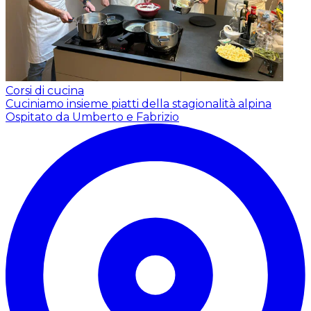
Corsi di cucina
Cuciniamo insieme piatti della stagionalità alpina
Ospitato da Umberto e Fabrizio