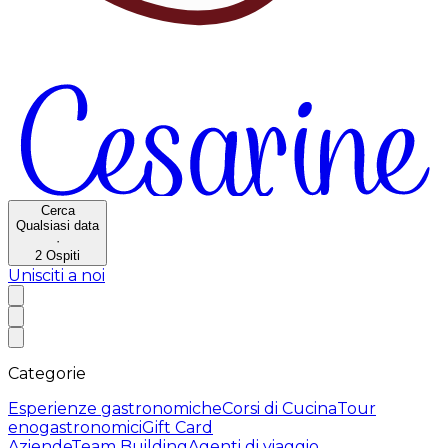
Cerca
Qualsiasi data
·
2
Ospiti
Unisciti a noi
Categorie
Esperienze gastronomiche
Corsi di Cucina
Tour
enogastronomici
Gift Card
Aziende
Team Building
Agenti di viaggio