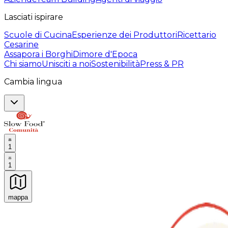
Lasciati ispirare
Scuole di Cucina
Esperienze dei Produttori
Ricettario
Cesarine
Assapora i Borghi
Dimore d'Epoca
Chi siamo
Unisciti a noi
Sostenibilità
Press & PR
Cambia lingua
1
1
mappa
Esperienze culinarie indimenticabili: Esperienze gastro