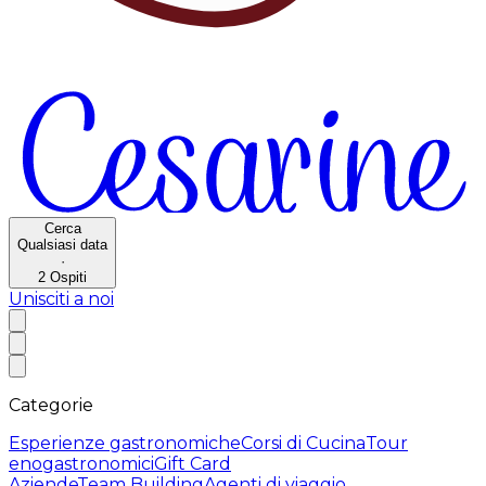
Cerca
Qualsiasi data
·
2
Ospiti
Unisciti a noi
Categorie
Esperienze gastronomiche
Corsi di Cucina
Tour
enogastronomici
Gift Card
Aziende
Team Building
Agenti di viaggio