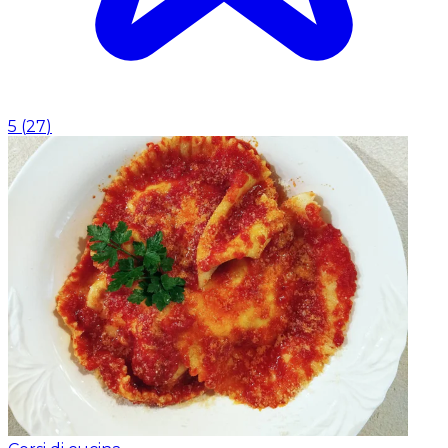
5
(
27
)