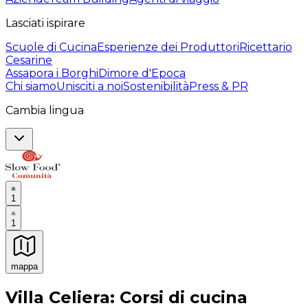
Lasciati ispirare
Scuole di Cucina
Esperienze dei Produttori
Ricettario
Cesarine
Assapora i Borghi
Dimore d'Epoca
Chi siamo
Unisciti a noi
Sostenibilità
Press & PR
Cambia lingua
1
1
mappa
Esperienze culinarie indimenticabili: Esperienze gastro
Villa Celiera: Corsi di cucina