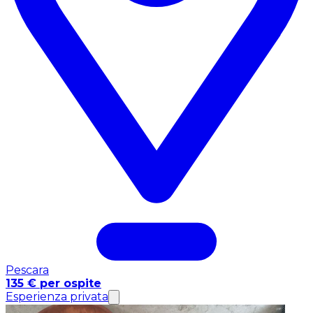
Pescara
135 € per ospite
Esperienza privata