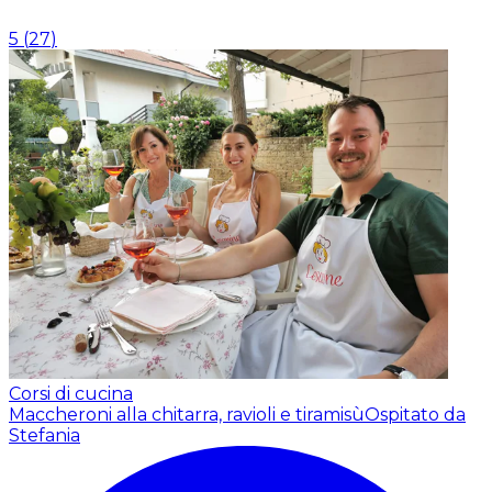
5
(
27
)
Corsi di cucina
Maccheroni alla chitarra, ravioli e tiramisù
Ospitato da
Stefania