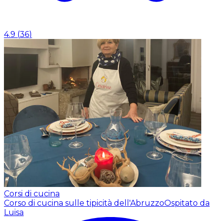
4.9
(
36
)
Corsi di cucina
Corso di cucina sulle tipicità dell'Abruzzo
Ospitato da
Luisa