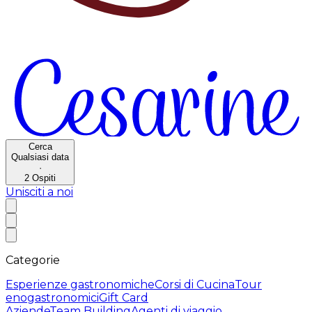
Cerca
Qualsiasi data
·
2
Ospiti
Unisciti a noi
Categorie
Esperienze gastronomiche
Corsi di Cucina
Tour
enogastronomici
Gift Card
Aziende
Team Building
Agenti di viaggio