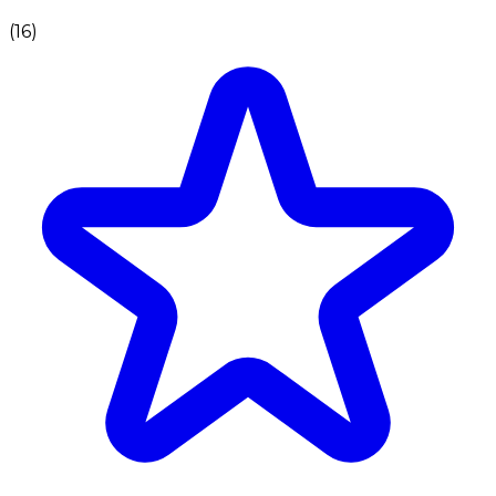
(
16
)