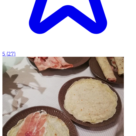
5
(
27
)