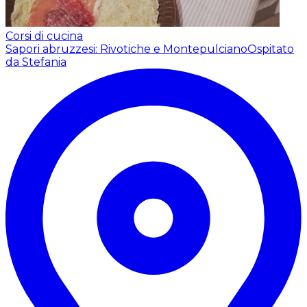
Corsi di cucina
Sapori abruzzesi: Rivotiche e Montepulciano
Ospitato
da Stefania