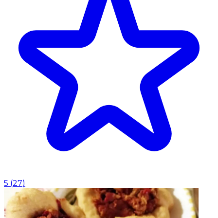
5
(
27
)