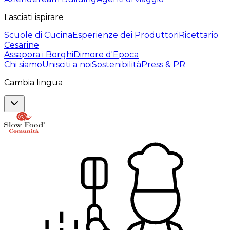
Lasciati ispirare
Scuole di Cucina
Esperienze dei Produttori
Ricettario
Cesarine
Assapora i Borghi
Dimore d'Epoca
Chi siamo
Unisciti a noi
Sostenibilità
Press & PR
Cambia lingua