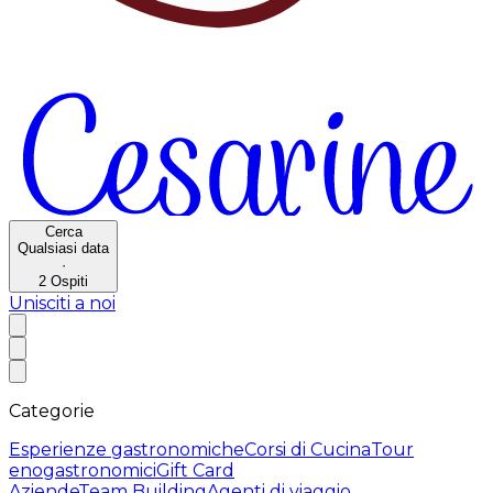
Cerca
Qualsiasi data
·
2
Ospiti
Unisciti a noi
Categorie
Esperienze gastronomiche
Corsi di Cucina
Tour
enogastronomici
Gift Card
Aziende
Team Building
Agenti di viaggio