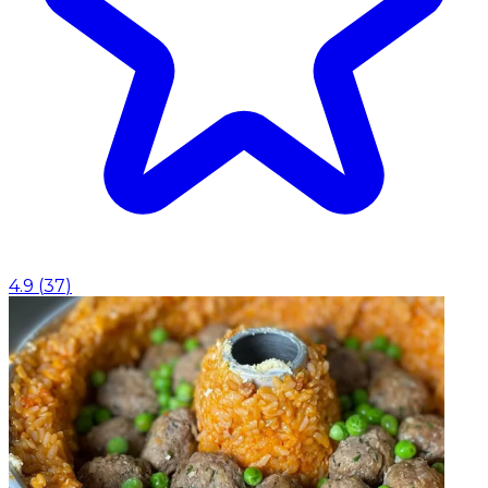
4.9
(
37
)