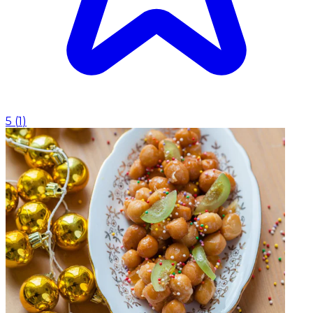
5
(
1
)