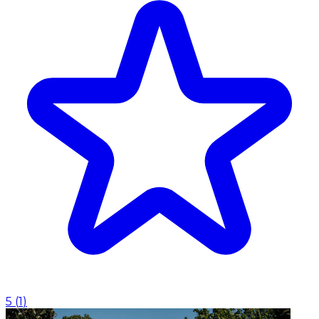
5
(
1
)