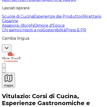
Lasciati ispirare
Scuole di Cucina
Esperienze dei Produttori
Ricettario
Cesarine
Assapora i Borghi
Dimore d'Epoca
Chi siamo
Unisciti a noi
Sostenibilità
Press & PR
Cambia lingua
mappa
Esperienze culinarie indimenticabili: Esperienze gastro
Vitulazio: Corsi di Cucina,
Esperienze Gastronomiche e