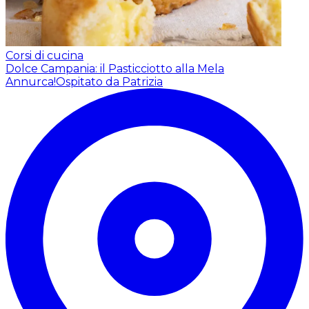
Corsi di cucina
Dolce Campania: il Pasticciotto alla Mela
Annurca!
Ospitato da Patrizia