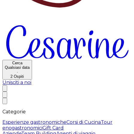
Cerca
Qualsiasi data
·
2
Ospiti
Unisciti a noi
Categorie
Esperienze gastronomiche
Corsi di Cucina
Tour
enogastronomici
Gift Card
Aziende
Team Building
Agenti di viaggio