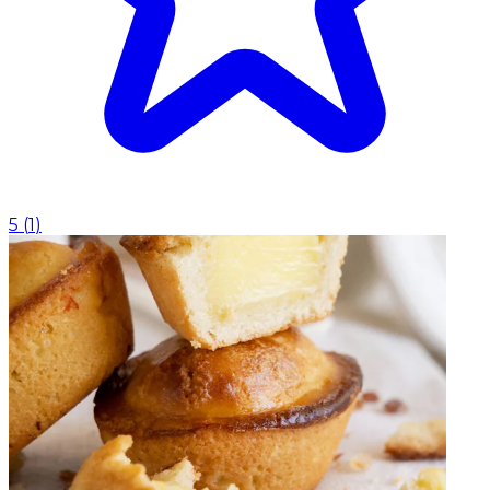
5
(
1
)