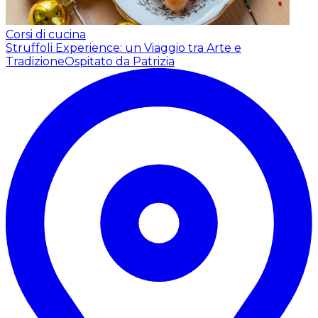
Corsi di cucina
Struffoli Experience: un Viaggio tra Arte e
Tradizione
Ospitato da Patrizia