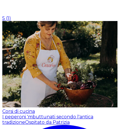
5
(
1
)
Corsi di cucina
I peperoni 'mbuttunati secondo l'antica
tradizione
Ospitato da Patrizia