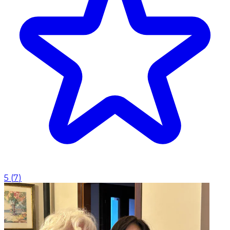
5
(
7
)