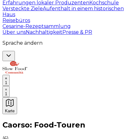
Erfahrungen lokaler Produzenten
Kochschule
Versteckte Ziele
Aufenthalt in einem historischen
Haus
Reisebüros
Cesarine-Rezeptsammlung
Über uns
Nachhaltigkeit
Presse & PR
Sprache ändern
1
1
Karte
Unvergessliche kulinarische Erlebnisse: Gastronomis
Caorso: Food-Touren
(
6
)