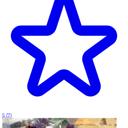
5
(
7
)