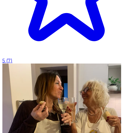
5
(
7
)