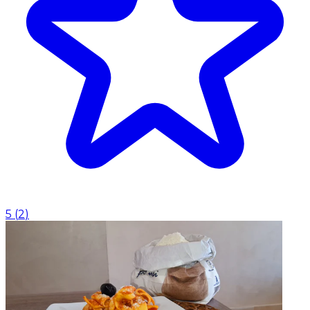
5
(
2
)