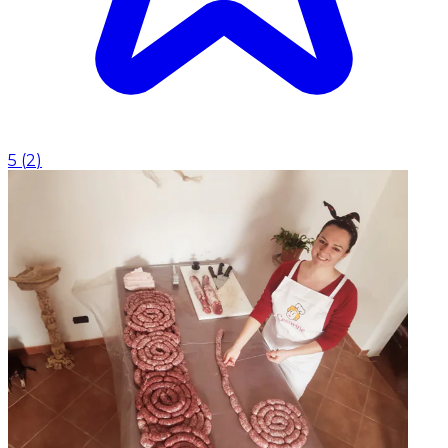
5
(
2
)