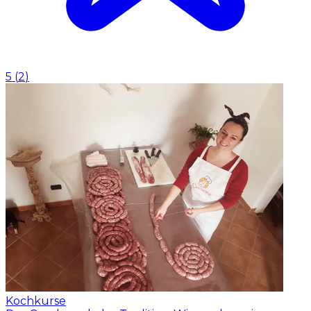
5
(
2
)
Kochkurse