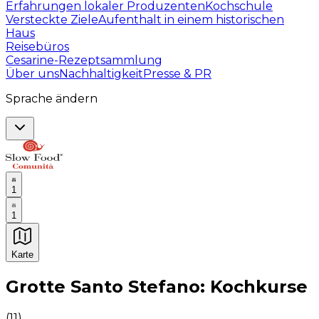
Erfahrungen lokaler Produzenten
Kochschule
Versteckte Ziele
Aufenthalt in einem historischen
Haus
Reisebüros
Cesarine-Rezeptsammlung
Über uns
Nachhaltigkeit
Presse & PR
Sprache ändern
1
1
Karte
Unvergessliche kulinarische Erlebnisse: Gastronomis
Grotte Santo Stefano: Kochkurse
(
11
)