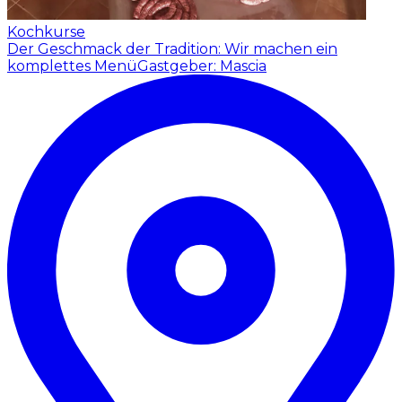
Kochkurse
Der Geschmack der Tradition: Wir machen ein
komplettes Menü
Gastgeber: Mascia