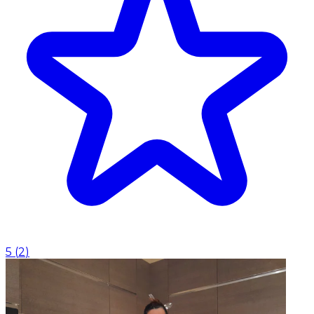
5
(
2
)