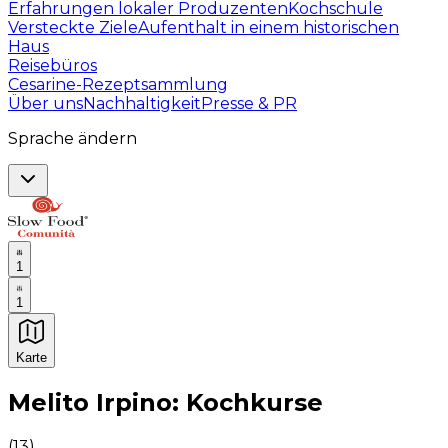
Erfahrungen lokaler Produzenten
Kochschule
Versteckte Ziele
Aufenthalt in einem historischen
Haus
Reisebüros
Cesarine-Rezeptsammlung
Über uns
Nachhaltigkeit
Presse & PR
Sprache ändern
1
1
Karte
Unvergessliche kulinarische Erlebnisse: Gastronomis
Melito Irpino: Kochkurse
(
13
)