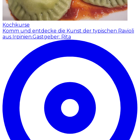
Kochkurse
Komm und entdecke die Kunst der typischen Ravioli
aus Irpinien.
Gastgeber: Rita