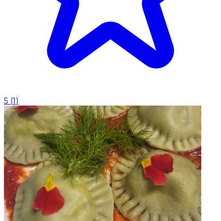
5
(
1
)