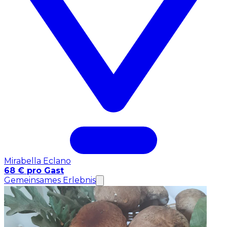
Mirabella Eclano
68 € pro Gast
Gemeinsames Erlebnis