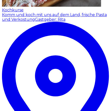
Kochkurse
Komm und koch mit uns auf dem Land, frische Pasta
und Verkostung
Gastgeber: Rita