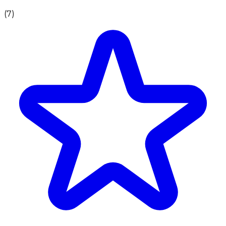
(
7
)