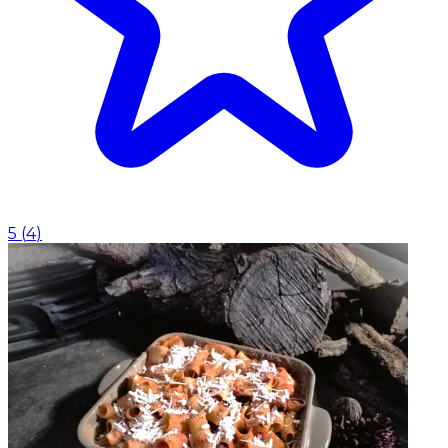
5
(
4
)