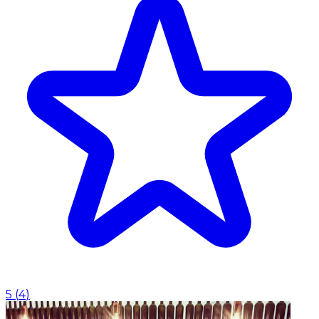
5
(
4
)