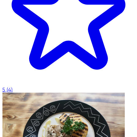
5
(
4
)