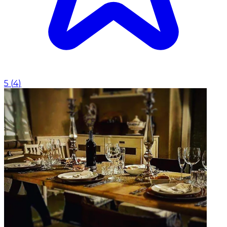
5
(
4
)