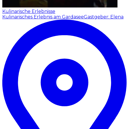
Kulinarische Erlebnisse
Kulinarisches Erlebnis am Gardasee
Gastgeber: Elena