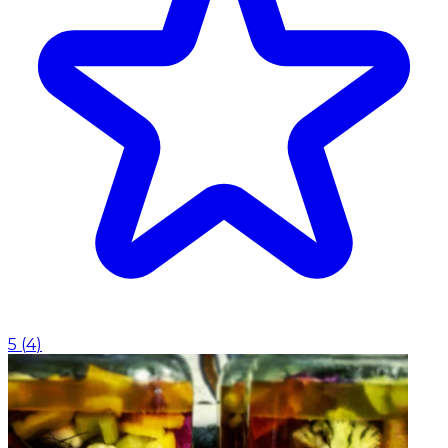
5
(
4
)