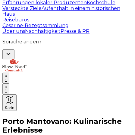
Erfahrungen lokaler Produzenten
Kochschule
Versteckte Ziele
Aufenthalt in einem historischen
Haus
Reisebüros
Cesarine-Rezeptsammlung
Über uns
Nachhaltigkeit
Presse & PR
Sprache ändern
1
1
Karte
Unvergessliche kulinarische Erlebnisse: Gastronomis
Porto Mantovano: Kulinarische
Erlebnisse