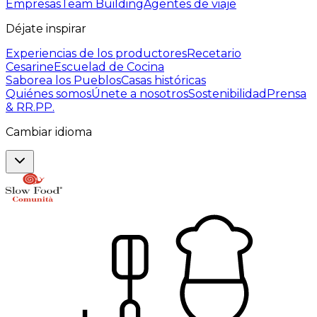
Empresas
Team Building
Agentes de viaje
Déjate inspirar
Experiencias de los productores
Recetario
Cesarine
Escuelad de Cocina
Saborea los Pueblos
Casas históricas
Quiénes somos
Únete a nosotros
Sostenibilidad
Prensa
& RR.PP.
Cambiar idioma