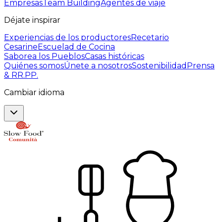
Empresas
Team Building
Agentes de viaje
Déjate inspirar
Experiencias de los productores
Recetario
Cesarine
Escuelad de Cocina
Saborea los Pueblos
Casas históricas
Quiénes somos
Únete a nosotros
Sostenibilidad
Prensa
& RR.PP.
Cambiar idioma