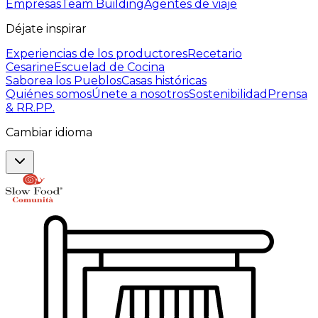
Empresas
Team Building
Agentes de viaje
Déjate inspirar
Experiencias de los productores
Recetario
Cesarine
Escuelad de Cocina
Saborea los Pueblos
Casas históricas
Quiénes somos
Únete a nosotros
Sostenibilidad
Prensa
& RR.PP.
Cambiar idioma