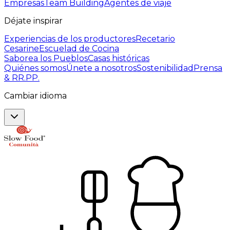
Empresas
Team Building
Agentes de viaje
Déjate inspirar
Experiencias de los productores
Recetario
Cesarine
Escuelad de Cocina
Saborea los Pueblos
Casas históricas
Quiénes somos
Únete a nosotros
Sostenibilidad
Prensa
& RR.PP.
Cambiar idioma