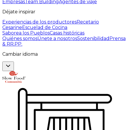
Empresas
Team Building
Agentes de viaje
Déjate inspirar
Experiencias de los productores
Recetario
Cesarine
Escuelad de Cocina
Saborea los Pueblos
Casas históricas
Quiénes somos
Únete a nosotros
Sostenibilidad
Prensa
& RR.PP.
Cambiar idioma