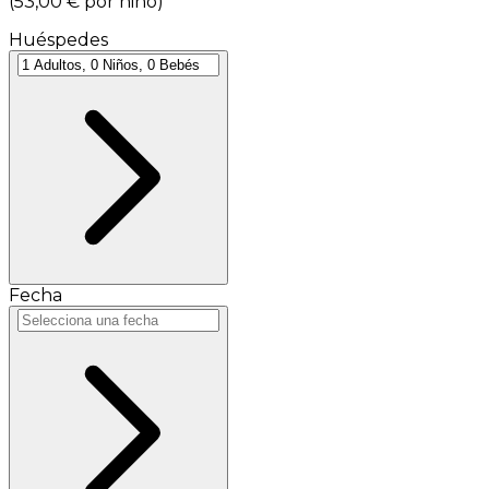
(
53,00 €
por niño
)
Huéspedes
Fecha