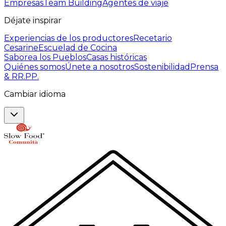
Empresas
Team Building
Agentes de viaje
Déjate inspirar
Experiencias de los productores
Recetario
Cesarine
Escuelad de Cocina
Saborea los Pueblos
Casas históricas
Quiénes somos
Únete a nosotros
Sostenibilidad
Prensa
& RR.PP.
Cambiar idioma