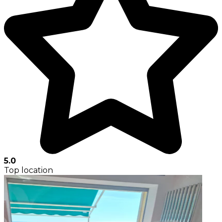
5.0
Top location