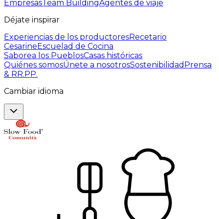
Empresas
Team Building
Agentes de viaje
Déjate inspirar
Experiencias de los productores
Recetario
Cesarine
Escuelad de Cocina
Saborea los Pueblos
Casas históricas
Quiénes somos
Únete a nosotros
Sostenibilidad
Prensa
& RR.PP.
Cambiar idioma