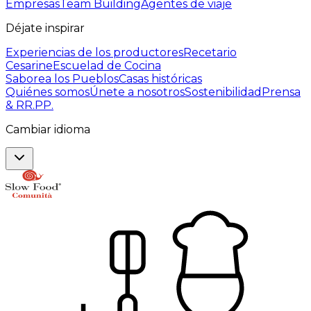
Empresas
Team Building
Agentes de viaje
Déjate inspirar
Experiencias de los productores
Recetario
Cesarine
Escuelad de Cocina
Saborea los Pueblos
Casas históricas
Quiénes somos
Únete a nosotros
Sostenibilidad
Prensa
& RR.PP.
Cambiar idioma