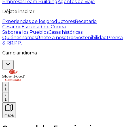
Empresas
Team Building
Agentes de viaje
Déjate inspirar
Experiencias de los productores
Recetario
Cesarine
Escuelad de Cocina
Saborea los Pueblos
Casas históricas
Quiénes somos
Únete a nosotros
Sostenibilidad
Prensa
& RR.PP.
Cambiar idioma
1
1
mapa
Experiencias culinarias inolvidables: Experiencias gast