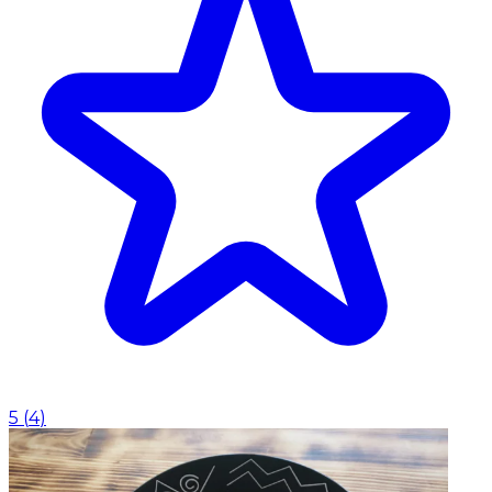
5
(
4
)