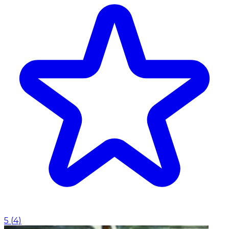
5
(
4
)