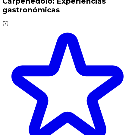
Carpenedolo: Experiencias
gastronómicas
(
7
)