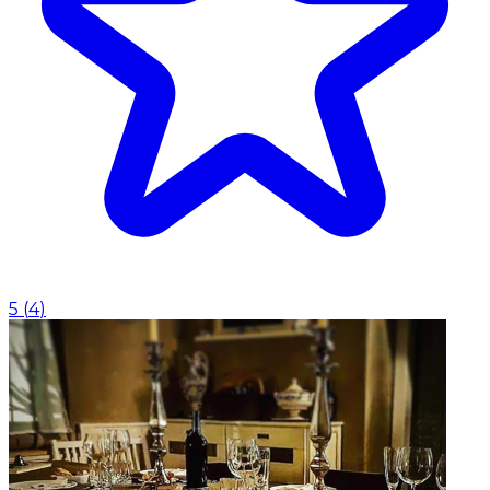
5
(
4
)