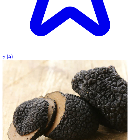
5
(
4
)