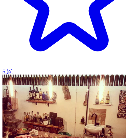
5
(
4
)