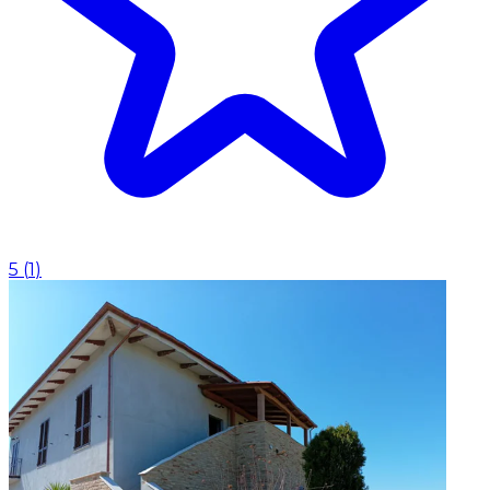
5
(
1
)