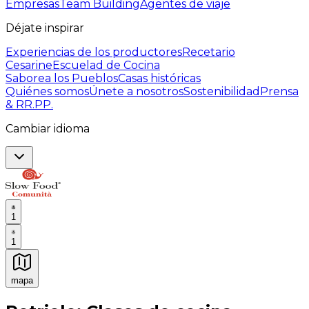
Empresas
Team Building
Agentes de viaje
Déjate inspirar
Experiencias de los productores
Recetario
Cesarine
Escuelad de Cocina
Saborea los Pueblos
Casas históricas
Quiénes somos
Únete a nosotros
Sostenibilidad
Prensa
& RR.PP.
Cambiar idioma
1
1
mapa
Experiencias culinarias inolvidables: Experiencias gast