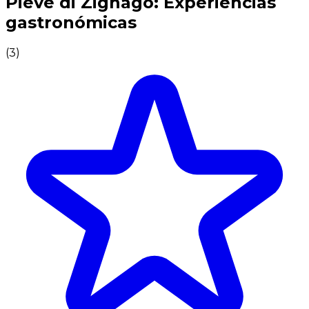
Pieve di Zignago: Experiencias
gastronómicas
(
3
)