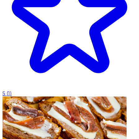
5
(
1
)