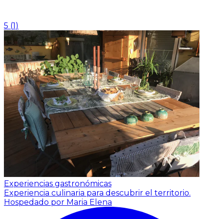
5
(
1
)
Experiencias gastronómicas
Experiencia culinaria para descubrir el territorio.
Hospedado por Maria Elena