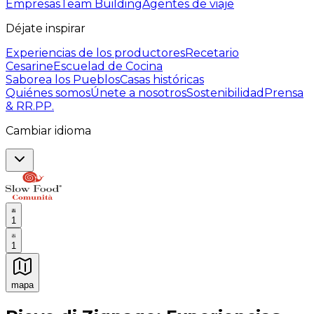
Empresas
Team Building
Agentes de viaje
Déjate inspirar
Experiencias de los productores
Recetario
Cesarine
Escuelad de Cocina
Saborea los Pueblos
Casas históricas
Quiénes somos
Únete a nosotros
Sostenibilidad
Prensa
& RR.PP.
Cambiar idioma
1
1
mapa
Experiencias culinarias inolvidables: Experiencias gast