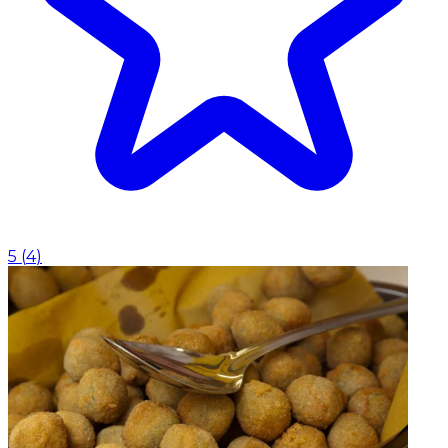
5
(
4
)