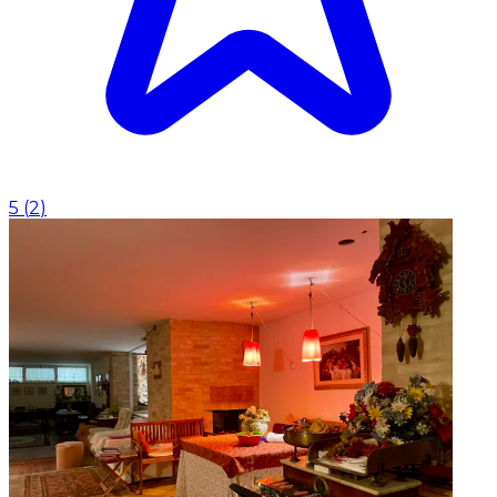
5
(
2
)