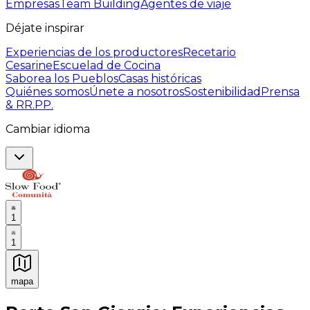
Empresas
Team Building
Agentes de viaje
Déjate inspirar
Experiencias de los productores
Recetario
Cesarine
Escuelad de Cocina
Saborea los Pueblos
Casas históricas
Quiénes somos
Únete a nosotros
Sostenibilidad
Prensa
& RR.PP.
Cambiar idioma
1
1
mapa
Experiencias culinarias inolvidables: Experiencias gast