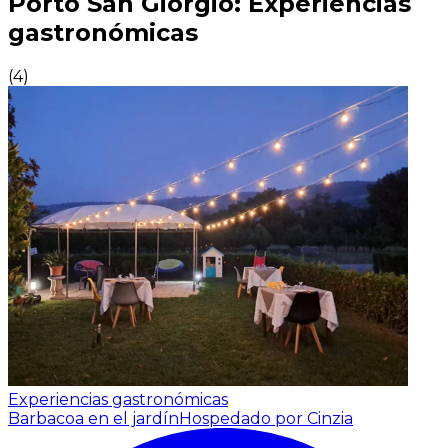
Porto San Giorgio: Experiencias
gastronómicas
(
4
)
Experiencias gastronómicas
Barbacoa en el jardín
Hospedado por Cinzia