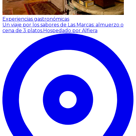
Experiencias gastronómicas
Un viaje por los sabores de Las Marcas: almuerzo o
cena de 3 platos.
Hospedado por Alfiera