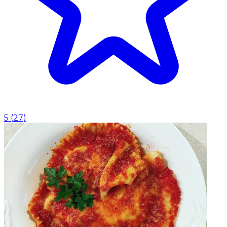
5
(
27
)