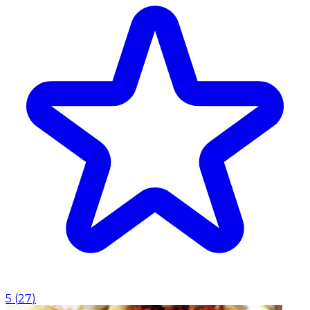
5
(
27
)