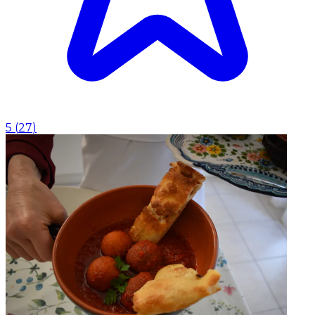
5
(
27
)