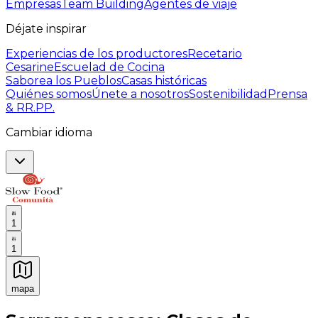
Empresas
Team Building
Agentes de viaje
Déjate inspirar
Experiencias de los productores
Recetario
Cesarine
Escuelad de Cocina
Saborea los Pueblos
Casas históricas
Quiénes somos
Únete a nosotros
Sostenibilidad
Prensa
& RR.PP.
Cambiar idioma
1
1
mapa
Experiencias culinarias inolvidables: Experiencias gast