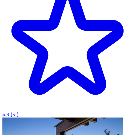
4.9
(
31
)