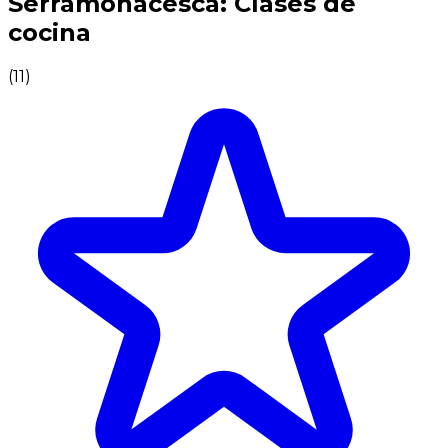
Serramonacesca: Clases de
cocina
(
11
)