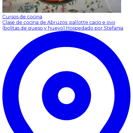
Cursos de cocina
Clase de cocina de Abruzos: pallotte cacio e ovo
(bolitas de queso y huevo).
Hospedado por Stefania