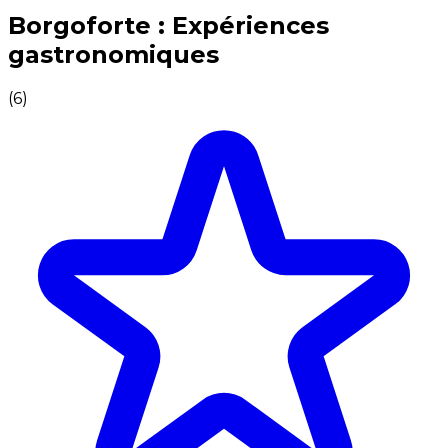
Expériences culinaires inoubliables : Expériences gas
Borgoforte : Expériences
gastronomiques
(
6
)