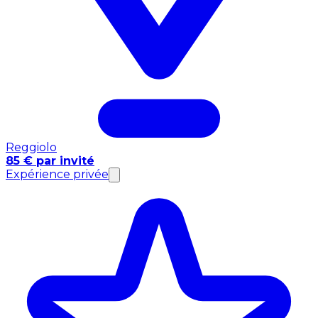
Reggiolo
85 € par invité
Expérience privée