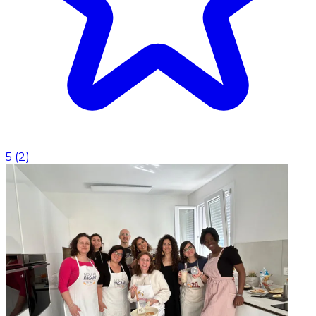
5
(
2
)