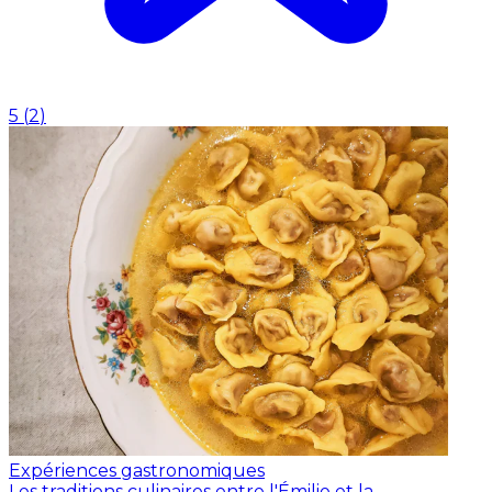
5
(
2
)
Expériences gastronomiques
Les traditions culinaires entre l'Émilie et la