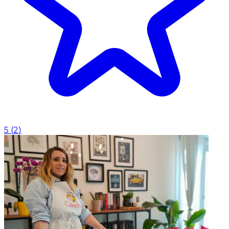
5
(
2
)