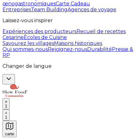
œnogastronomiques
Carte Cadeau
Entreprises
Team Building
Agences de voyage
Laissez-vous inspirer
Expériences des producteurs
Recueil de recettes
Cesarine
Ècoles de Cuisine
Savourez les villages
Maisons historiques
Qui sommes-nous
Rejoignez-nous
Durabilité
Presse &
RP
Changer de langue
1
1
carte