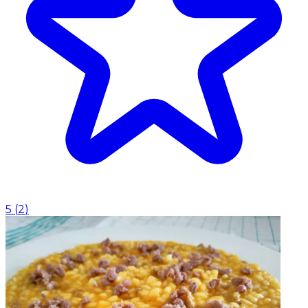
5
(
2
)