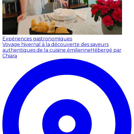
Expériences gastronomiques
Voyage hivernal à la découverte des saveurs
authentiques de la cuisine émilienne
Hébergé par
Chiara