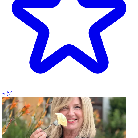
5
(
7
)