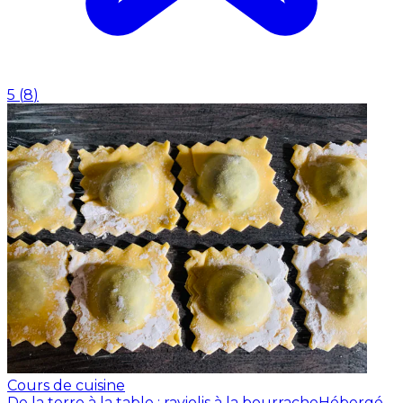
5
(
8
)
Cours de cuisine
De la terre à la table : raviolis à la bourrache
Hébergé