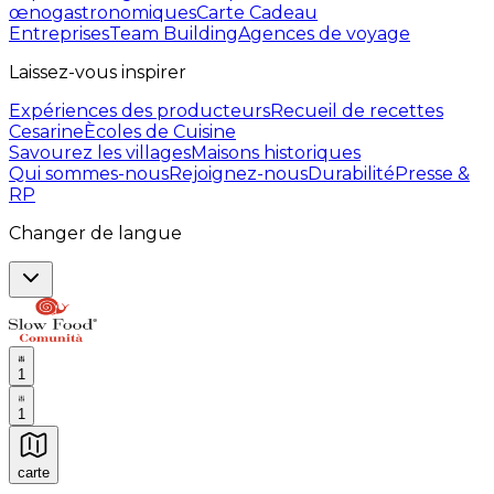
œnogastronomiques
Carte Cadeau
Entreprises
Team Building
Agences de voyage
Laissez-vous inspirer
Expériences des producteurs
Recueil de recettes
Cesarine
Ècoles de Cuisine
Savourez les villages
Maisons historiques
Qui sommes-nous
Rejoignez-nous
Durabilité
Presse &
RP
Changer de langue
1
1
carte