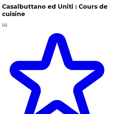
Expériences culinaires inoubliables : Expériences gas
Casalbuttano ed Uniti : Cours de
cuisine
(
4
)