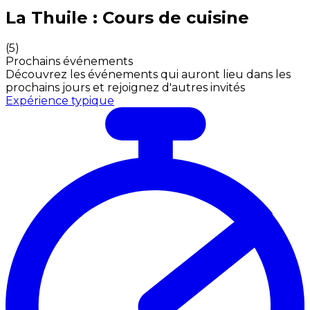
Expériences culinaires inoubliables : Expériences gas
La Thuile : Cours de cuisine
(
5
)
Prochains événements
Découvrez les événements qui auront lieu dans les
prochains jours et rejoignez d'autres invités
Expérience typique