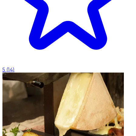
5
(
14
)