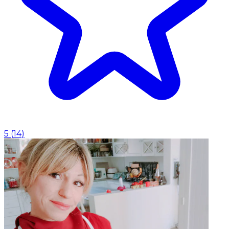
5
(
14
)