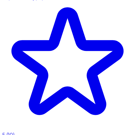
5
(
10
)