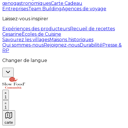
œnogastronomiques
Carte Cadeau
Entreprises
Team Building
Agences de voyage
Laissez-vous inspirer
Expériences des producteurs
Recueil de recettes
Cesarine
Ècoles de Cuisine
Savourez les villages
Maisons historiques
Qui sommes-nous
Rejoignez-nous
Durabilité
Presse &
RP
Changer de langue
1
1
carte