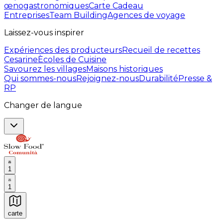
œnogastronomiques
Carte Cadeau
Entreprises
Team Building
Agences de voyage
Laissez-vous inspirer
Expériences des producteurs
Recueil de recettes
Cesarine
Ècoles de Cuisine
Savourez les villages
Maisons historiques
Qui sommes-nous
Rejoignez-nous
Durabilité
Presse &
RP
Changer de langue
1
1
carte