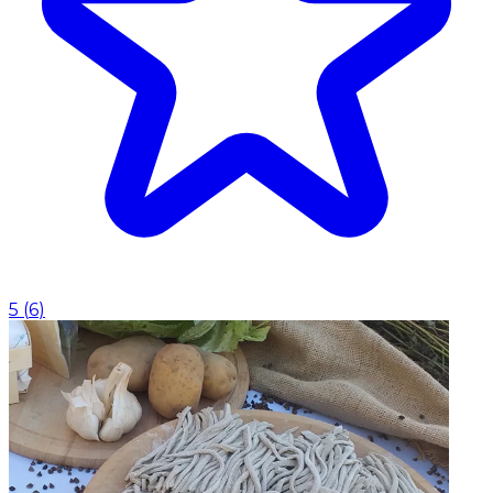
5
(
6
)