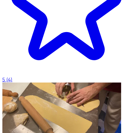
5
(
4
)