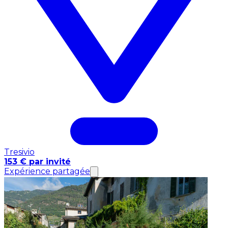
Tresivio
153 € par invité
Expérience partagée