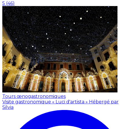
5
(
46
)
Tours œnogastronomiques
Visite gastronomique « Luci d'artista »
Hébergé par
Silvia