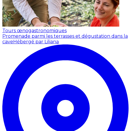
Tours œnogastronomiques
Promenade parmi les terrasses et dégustation dans la
cave
Hébergé par Liliana