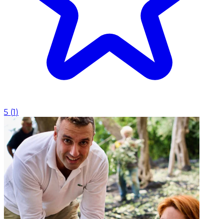
5
(
1
)