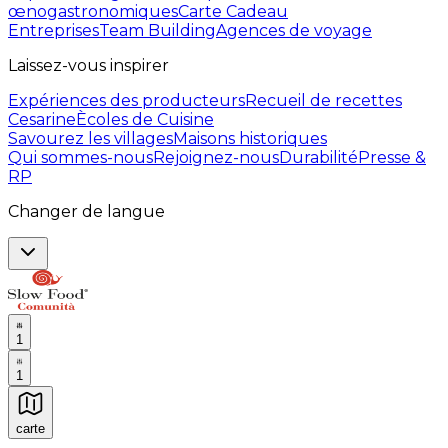
œnogastronomiques
Carte Cadeau
Entreprises
Team Building
Agences de voyage
Laissez-vous inspirer
Expériences des producteurs
Recueil de recettes
Cesarine
Ècoles de Cuisine
Savourez les villages
Maisons historiques
Qui sommes-nous
Rejoignez-nous
Durabilité
Presse &
RP
Changer de langue
1
1
carte