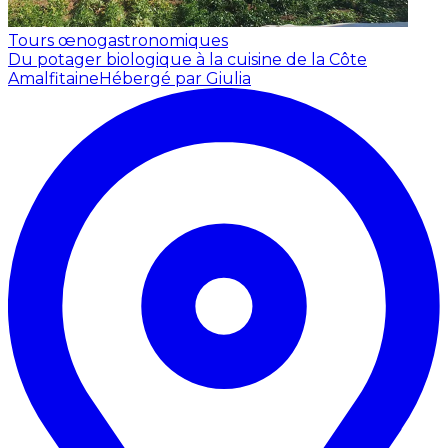
Tours œnogastronomiques
Du potager biologique à la cuisine de la Côte
Amalfitaine
Hébergé par Giulia