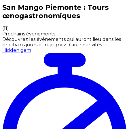
Expériences culinaires inoubliables : Expériences gas
San Mango Piemonte : Tours
œnogastronomiques
(
11
)
Prochains événements
Découvrez les événements qui auront lieu dans les
prochains jours et rejoignez d'autres invités
Hidden gem