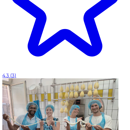
4.3
(
3
)