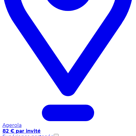
Agerola
82 € par invité