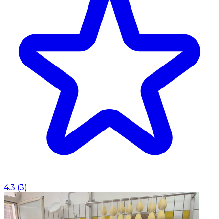
4.3
(
3
)