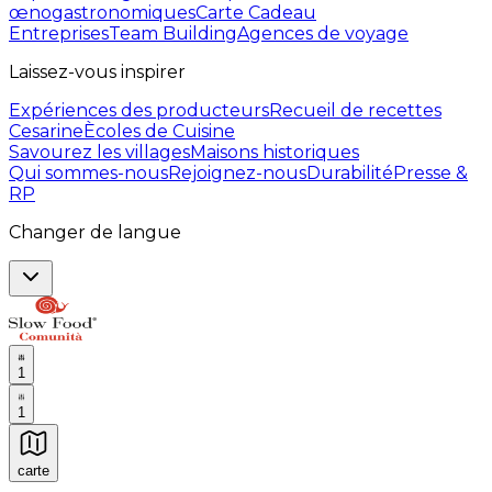
œnogastronomiques
Carte Cadeau
Entreprises
Team Building
Agences de voyage
Laissez-vous inspirer
Expériences des producteurs
Recueil de recettes
Cesarine
Ècoles de Cuisine
Savourez les villages
Maisons historiques
Qui sommes-nous
Rejoignez-nous
Durabilité
Presse &
RP
Changer de langue
1
1
carte