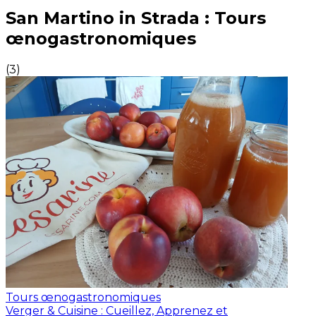
Expériences culinaires inoubliables : Expériences gas
San Martino in Strada : Tours
œnogastronomiques
(
3
)
Tours œnogastronomiques
Verger & Cuisine : Cueillez, Apprenez et