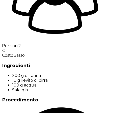
Porzioni
2
€
Costo
Basso
Ingredienti
200 g di farina
10 g lievito di birra
100 g acqua
Sale q.b.
Procedimento