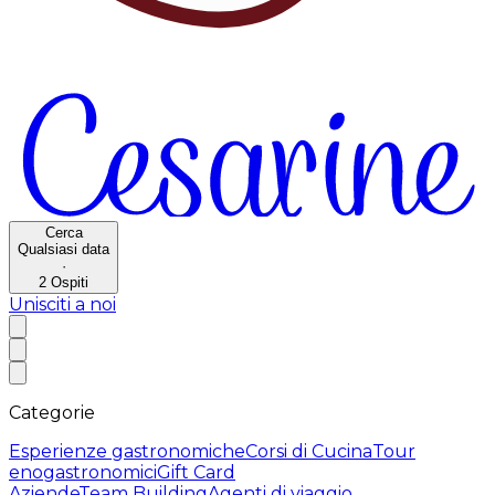
Cerca
Qualsiasi data
·
2
Ospiti
Unisciti a noi
Categorie
Esperienze gastronomiche
Corsi di Cucina
Tour
enogastronomici
Gift Card
Aziende
Team Building
Agenti di viaggio