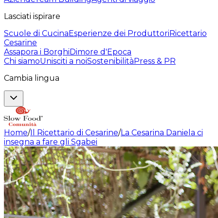
Lasciati ispirare
Scuole di Cucina
Esperienze dei Produttori
Ricettario
Cesarine
Assapora i Borghi
Dimore d'Epoca
Chi siamo
Unisciti a noi
Sostenibilità
Press & PR
Cambia lingua
Home
/
Il Ricettario di Cesarine
/
La Cesarina Daniela ci
insegna a fare gli Sgabei