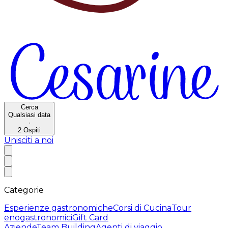
Cerca
Qualsiasi data
·
2
Ospiti
Unisciti a noi
Categorie
Esperienze gastronomiche
Corsi di Cucina
Tour
enogastronomici
Gift Card
Aziende
Team Building
Agenti di viaggio