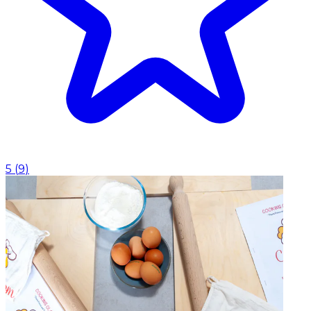
5
(
9
)