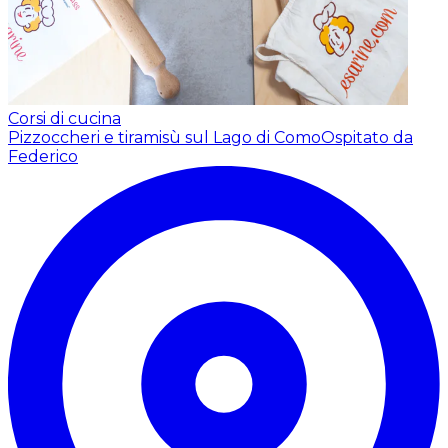
Corsi di cucina
Pizzoccheri e tiramisù sul Lago di Como
Ospitato da
Federico