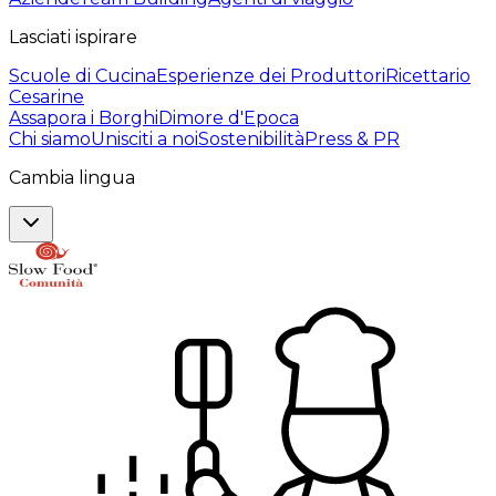
Lasciati ispirare
Scuole di Cucina
Esperienze dei Produttori
Ricettario
Cesarine
Assapora i Borghi
Dimore d'Epoca
Chi siamo
Unisciti a noi
Sostenibilità
Press & PR
Cambia lingua