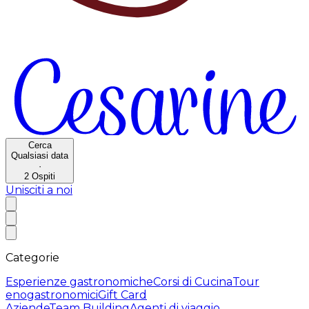
Cerca
Qualsiasi data
·
2
Ospiti
Unisciti a noi
Categorie
Esperienze gastronomiche
Corsi di Cucina
Tour
enogastronomici
Gift Card
Aziende
Team Building
Agenti di viaggio