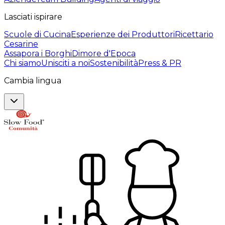
Lasciati ispirare
Scuole di Cucina
Esperienze dei Produttori
Ricettario
Cesarine
Assapora i Borghi
Dimore d'Epoca
Chi siamo
Unisciti a noi
Sostenibilità
Press & PR
Cambia lingua