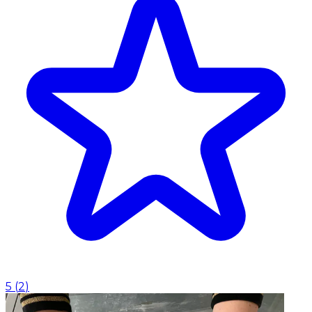
5
(
2
)