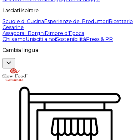
Lasciati ispirare
Scuole di Cucina
Esperienze dei Produttori
Ricettario
Cesarine
Assapora i Borghi
Dimore d'Epoca
Chi siamo
Unisciti a noi
Sostenibilità
Press & PR
Cambia lingua