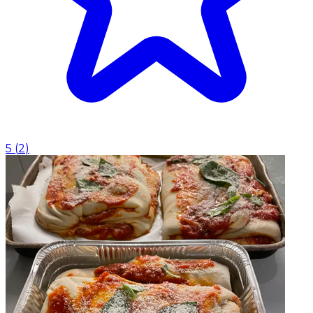
5
(
2
)