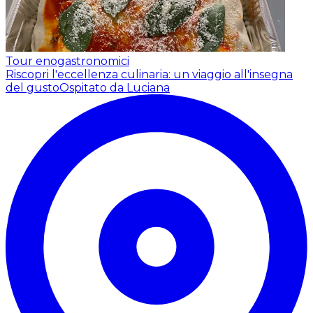
Tour enogastronomici
Riscopri l'eccellenza culinaria: un viaggio all'insegna
del gusto
Ospitato da Luciana