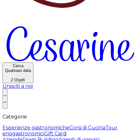
Cerca
Qualsiasi data
·
2
Ospiti
Unisciti a noi
Categorie
Esperienze gastronomiche
Corsi di Cucina
Tour
enogastronomici
Gift Card
Aziende
Team Building
Agenti di viaggio