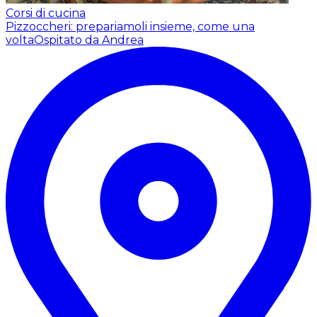
Corsi di cucina
Pizzoccheri: prepariamoli insieme, come una
volta
Ospitato da Andrea