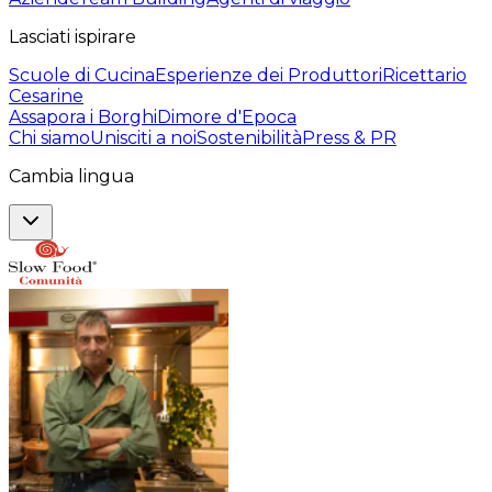
Lasciati ispirare
Scuole di Cucina
Esperienze dei Produttori
Ricettario
Cesarine
Assapora i Borghi
Dimore d'Epoca
Chi siamo
Unisciti a noi
Sostenibilità
Press & PR
Cambia lingua