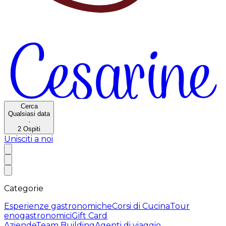
Cerca
Qualsiasi data
·
2
Ospiti
Unisciti a noi
Categorie
Esperienze gastronomiche
Corsi di Cucina
Tour
enogastronomici
Gift Card
Aziende
Team Building
Agenti di viaggio