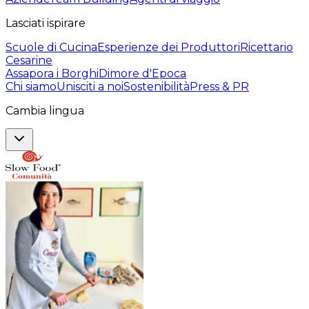
Lasciati ispirare
Scuole di Cucina
Esperienze dei Produttori
Ricettario
Cesarine
Assapora i Borghi
Dimore d'Epoca
Chi siamo
Unisciti a noi
Sostenibilità
Press & PR
Cambia lingua