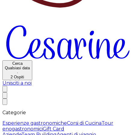
Cerca
Qualsiasi data
·
2
Ospiti
Unisciti a noi
Categorie
Esperienze gastronomiche
Corsi di Cucina
Tour
enogastronomici
Gift Card
Aziende
Team Building
Agenti di viaggio