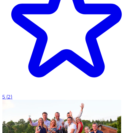
5
(
2
)