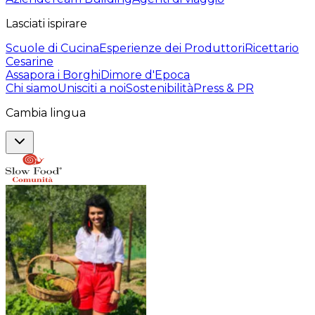
Lasciati ispirare
Scuole di Cucina
Esperienze dei Produttori
Ricettario
Cesarine
Assapora i Borghi
Dimore d'Epoca
Chi siamo
Unisciti a noi
Sostenibilità
Press & PR
Cambia lingua