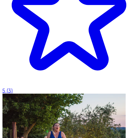
5
(
3
)