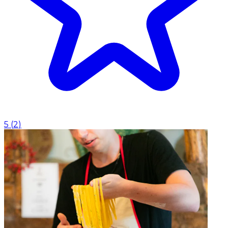
5
(
2
)