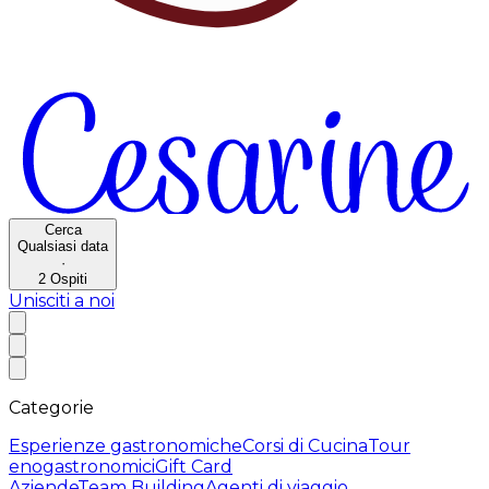
Cerca
Qualsiasi data
·
2
Ospiti
Unisciti a noi
Categorie
Esperienze gastronomiche
Corsi di Cucina
Tour
enogastronomici
Gift Card
Aziende
Team Building
Agenti di viaggio