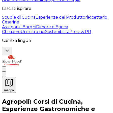
Lasciati ispirare
Scuole di Cucina
Esperienze dei Produttori
Ricettario
Cesarine
Assapora i Borghi
Dimore d'Epoca
Chi siamo
Unisciti a noi
Sostenibilità
Press & PR
Cambia lingua
mappa
Esperienze culinarie indimenticabili: Esperienze gastro
Agropoli: Corsi di Cucina,
Esperienze Gastronomiche e