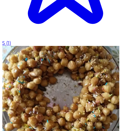
5
(
1
)