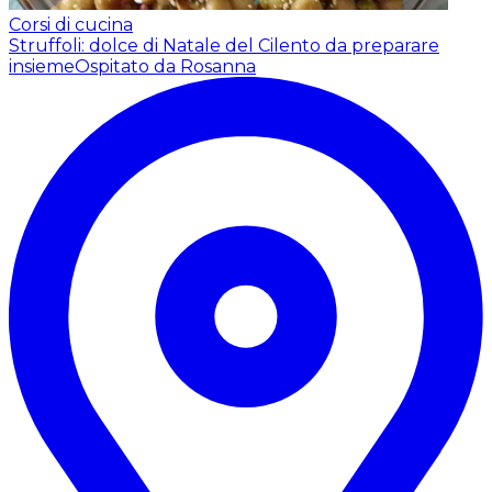
Corsi di cucina
Struffoli: dolce di Natale del Cilento da preparare
insieme
Ospitato da Rosanna