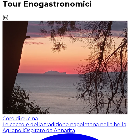
Tour Enogastronomici
(
6
)
Corsi di cucina
Le coccole della tradizione napoletana nella bella
Agropoli
Ospitato da Annarita