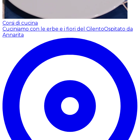
Corsi di cucina
Cuciniamo con le erbe e i fiori del Cilento
Ospitato da
Annarita