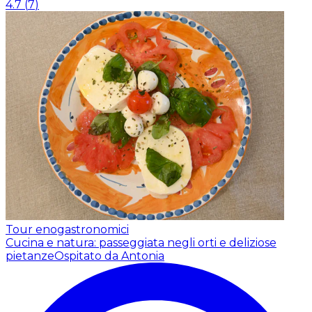
4.7
(
7
)
Tour enogastronomici
Cucina e natura: passeggiata negli orti e deliziose
pietanze
Ospitato da Antonia