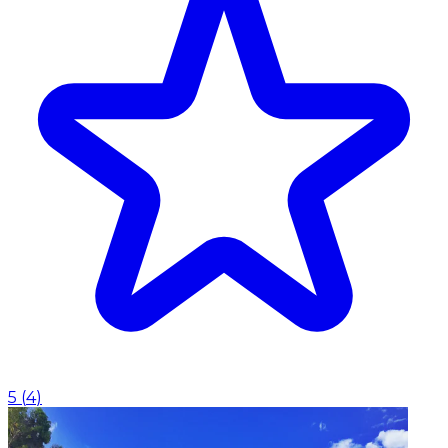
5
(
4
)