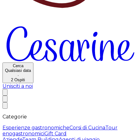
Cerca
Qualsiasi data
·
2
Ospiti
Unisciti a noi
Categorie
Esperienze gastronomiche
Corsi di Cucina
Tour
enogastronomici
Gift Card
Aziende
Team Building
Agenti di viaggio