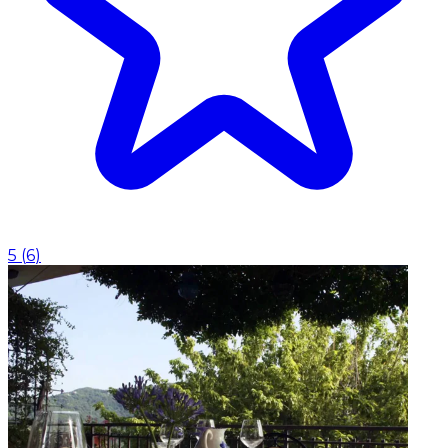
5
(
6
)