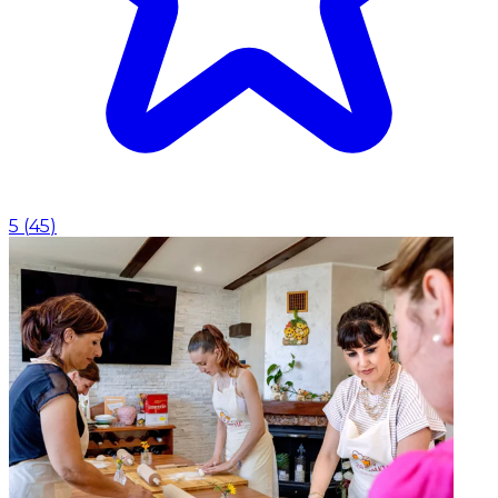
5
(
45
)