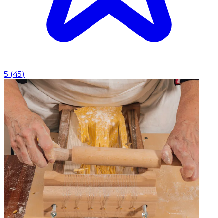
5
(
45
)