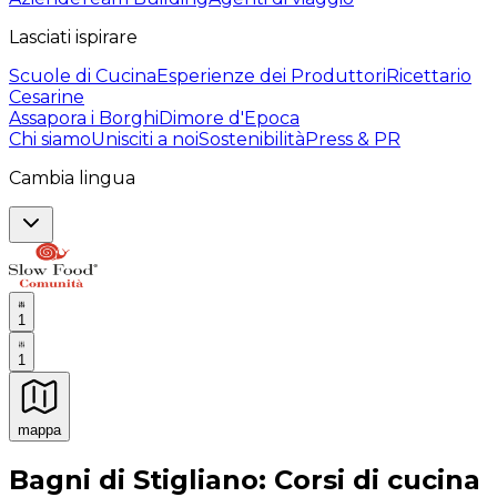
Lasciati ispirare
Scuole di Cucina
Esperienze dei Produttori
Ricettario
Cesarine
Assapora i Borghi
Dimore d'Epoca
Chi siamo
Unisciti a noi
Sostenibilità
Press & PR
Cambia lingua
1
1
mappa
Esperienze culinarie indimenticabili: Esperienze gastro
Bagni di Stigliano: Corsi di cucina