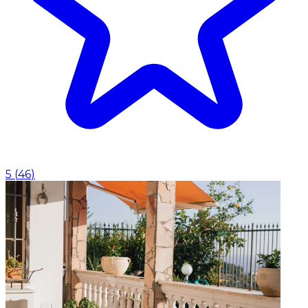
5
(
46
)