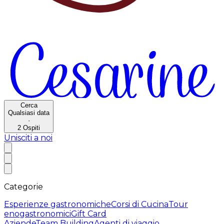
Cerca
Qualsiasi data
·
2
Ospiti
Unisciti a noi
Categorie
Esperienze gastronomiche
Corsi di Cucina
Tour
enogastronomici
Gift Card
Aziende
Team Building
Agenti di viaggio