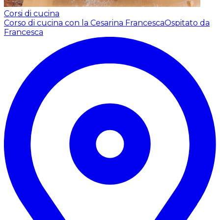
Corsi di cucina
Corso di cucina con la Cesarina Francesca
Ospitato da
Francesca