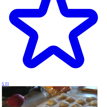
5
(
1
)