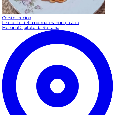
Corsi di cucina
Le ricette della nonna: mani in pasta a
Messina
Ospitato da Stefania