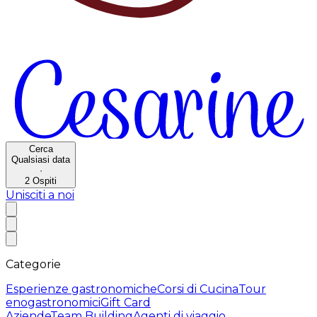
Cerca
Qualsiasi data
·
2
Ospiti
Unisciti a noi
Categorie
Esperienze gastronomiche
Corsi di Cucina
Tour
enogastronomici
Gift Card
Aziende
Team Building
Agenti di viaggio