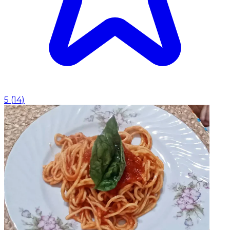
5
(
14
)