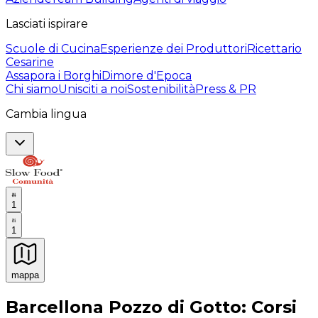
Lasciati ispirare
Scuole di Cucina
Esperienze dei Produttori
Ricettario
Cesarine
Assapora i Borghi
Dimore d'Epoca
Chi siamo
Unisciti a noi
Sostenibilità
Press & PR
Cambia lingua
1
1
mappa
Esperienze culinarie indimenticabili: Esperienze gastro
Barcellona Pozzo di Gotto: Corsi