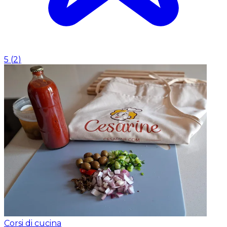
5
(
2
)
Corsi di cucina