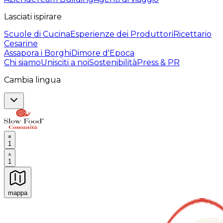
Lasciati ispirare
Scuole di Cucina
Esperienze dei Produttori
Ricettario
Cesarine
Assapora i Borghi
Dimore d'Epoca
Chi siamo
Unisciti a noi
Sostenibilità
Press & PR
Cambia lingua
1
1
mappa
Esperienze culinarie indimenticabili: Esperienze gastro