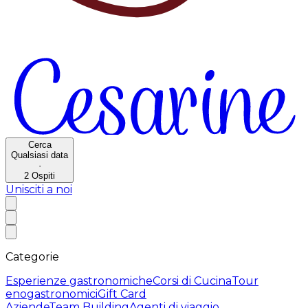
Cerca
Qualsiasi data
·
2
Ospiti
Unisciti a noi
Categorie
Esperienze gastronomiche
Corsi di Cucina
Tour
enogastronomici
Gift Card
Aziende
Team Building
Agenti di viaggio