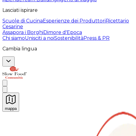
Lasciati ispirare
Scuole di Cucina
Esperienze dei Produttori
Ricettario
Cesarine
Assapora i Borghi
Dimore d'Epoca
Chi siamo
Unisciti a noi
Sostenibilità
Press & PR
Cambia lingua
mappa
Esperienze culinarie indimenticabili: Esperienze gastro