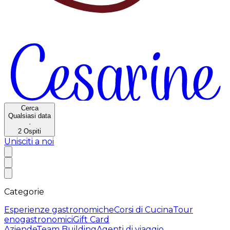
Cerca
Qualsiasi data
·
2
Ospiti
Unisciti a noi
Categorie
Esperienze gastronomiche
Corsi di Cucina
Tour
enogastronomici
Gift Card
Aziende
Team Building
Agenti di viaggio