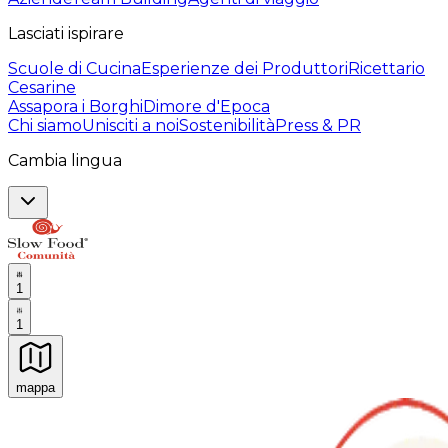
Lasciati ispirare
Scuole di Cucina
Esperienze dei Produttori
Ricettario
Cesarine
Assapora i Borghi
Dimore d'Epoca
Chi siamo
Unisciti a noi
Sostenibilità
Press & PR
Cambia lingua
1
1
mappa
Esperienze culinarie indimenticabili: Esperienze gastro