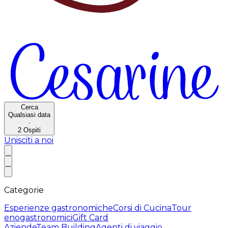
Cerca
Qualsiasi data
·
2
Ospiti
Unisciti a noi
Categorie
Esperienze gastronomiche
Corsi di Cucina
Tour
enogastronomici
Gift Card
Aziende
Team Building
Agenti di viaggio