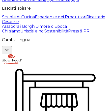
Lasciati ispirare
Scuole di Cucina
Esperienze dei Produttori
Ricettario
Cesarine
Assapora i Borghi
Dimore d'Epoca
Chi siamo
Unisciti a noi
Sostenibilità
Press & PR
Cambia lingua