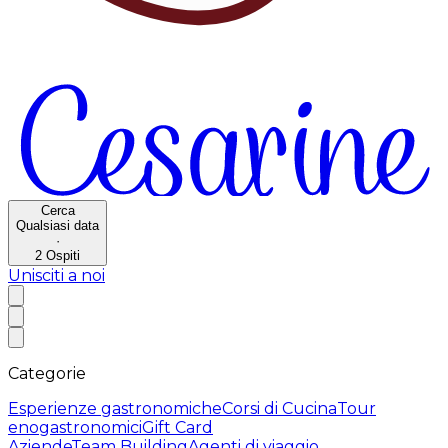
Cerca
Qualsiasi data
·
2
Ospiti
Unisciti a noi
Categorie
Esperienze gastronomiche
Corsi di Cucina
Tour
enogastronomici
Gift Card
Aziende
Team Building
Agenti di viaggio