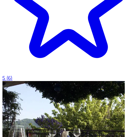
5
(
6
)