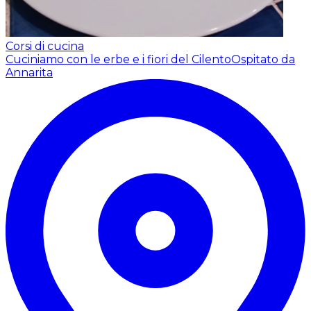
Corsi di cucina
Cuciniamo con le erbe e i fiori del Cilento
Ospitato da
Annarita