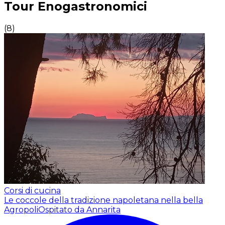
Tour Enogastronomici
(
8
)
Corsi di cucina
Le coccole della tradizione napoletana nella bella
Agropoli
Ospitato da Annarita