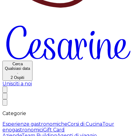
Cerca
Qualsiasi data
·
2
Ospiti
Unisciti a noi
Categorie
Esperienze gastronomiche
Corsi di Cucina
Tour
enogastronomici
Gift Card
Aziende
Team Building
Agenti di viaggio