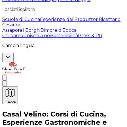
Lasciati ispirare
Scuole di Cucina
Esperienze dei Produttori
Ricettario
Cesarine
Assapora i Borghi
Dimore d'Epoca
Chi siamo
Unisciti a noi
Sostenibilità
Press & PR
Cambia lingua
mappa
Esperienze culinarie indimenticabili: Esperienze gastro
Casal Velino: Corsi di Cucina,
Esperienze Gastronomiche e