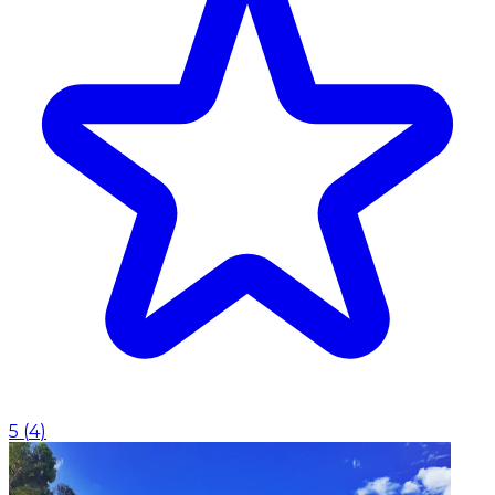
5
(
4
)