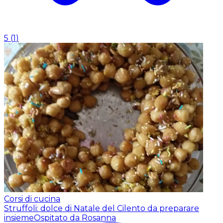
5
(
1
)
Corsi di cucina
Struffoli: dolce di Natale del Cilento da preparare
insieme
Ospitato da Rosanna