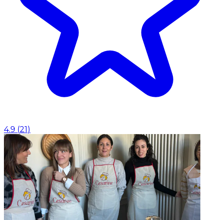
4.9
(
21
)