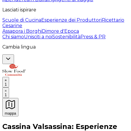
Lasciati ispirare
Scuole di Cucina
Esperienze dei Produttori
Ricettario
Cesarine
Assapora i Borghi
Dimore d'Epoca
Chi siamo
Unisciti a noi
Sostenibilità
Press & PR
Cambia lingua
1
1
mappa
Esperienze culinarie indimenticabili: Esperienze gastro
Cassina Valsassina: Esperienze