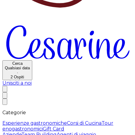
Cerca
Qualsiasi data
·
2
Ospiti
Unisciti a noi
Categorie
Esperienze gastronomiche
Corsi di Cucina
Tour
enogastronomici
Gift Card
Aziende
Team Building
Agenti di viaggio