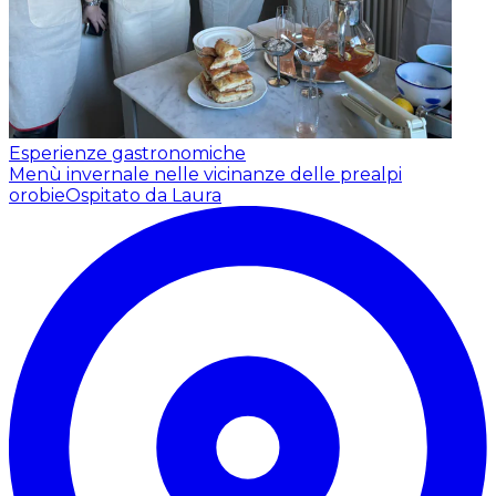
Esperienze gastronomiche
Menù invernale nelle vicinanze delle prealpi
orobie
Ospitato da Laura